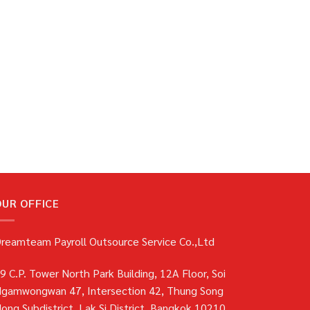
OUR OFFICE
reamteam Payroll Outsource Service Co.,Ltd
9 C.P. Tower North Park Building, 12A Floor, Soi
gamwongwan 47, Intersection 42, Thung Song
ong Subdistrict, Lak Si District, Bangkok 10210