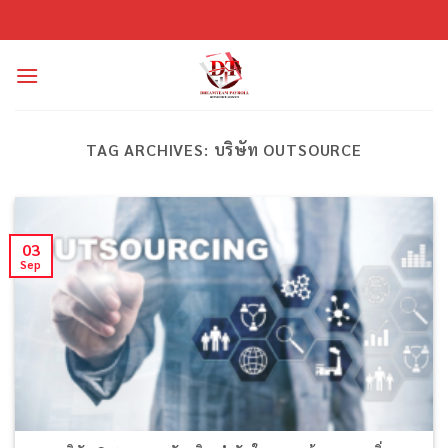
Skip
to
content
TAG ARCHIVES:
บริษัท OUTSOURCE
03
Sep