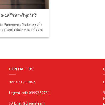
ด-19 รักษาฟรีทุกสิทธิ
for Emergency Patients) เพื่อ
วิกฤต โดยไม่ต้องสำรองค่าใช้จ่าย
CONTACT US
Tel: 021233862
D
Urgent call: 0999282731
9
N
ID Line: @dreamteam
H