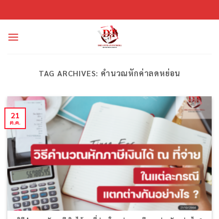
ข้าม
ไป
ยัง
เนื้อหา
TAG ARCHIVES:
คำนวณหักค่าลดหย่อน
21
ต.ค.