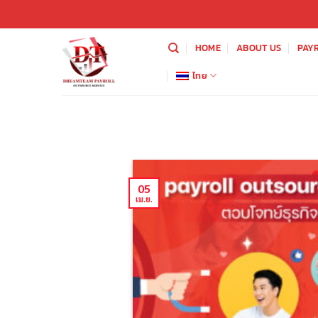
ข้าม
ไป
ยัง
HOME
ABOUT US
PAY
เนื้อหา
ไทย
05
เม.ย.