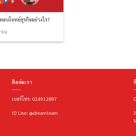
ตอบโจทย์ธุรกิจอย่างไร?
ดำเน
ติดต่อเรา
ที
เบอร์โทร: 024912887
D
ID Line: @dreamteam
3
น