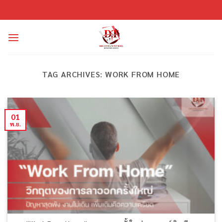
ข้าม
ไป
ยัง
เนื้อหา
TAG ARCHIVES:
WORK FROM HOME
01
พ.ย.