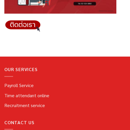
OUR SERVICES
Payroll Service
Time attendant online
Recruitment service
CONTACT US