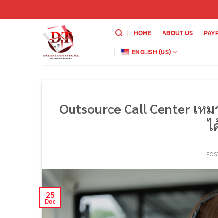
HOME
ABOUT US
PAY
ENGLISH (US)
Outsource Call Center เหมา
ได
POS
25
Dec