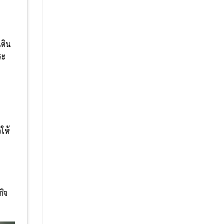
เดิน
ระ
ให้
กิจ