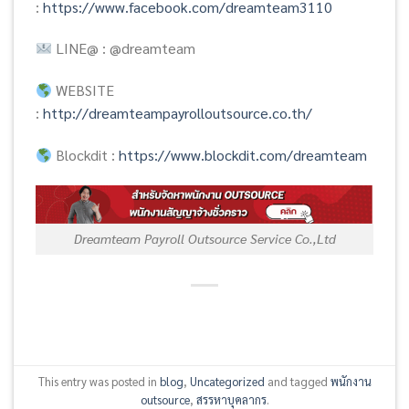
:
https://www.facebook.com/dreamteam3110
LINE@ : @dreamteam
WEBSITE
:
http://dreamteampayrolloutsource.co.th/
Blockdit :
https://www.blockdit.com/dreamteam
Dreamteam Payroll Outsource Service Co.,Ltd
This entry was posted in
blog
,
Uncategorized
and tagged
พนักงาน
outsource
,
สรรหาบุคลากร
.