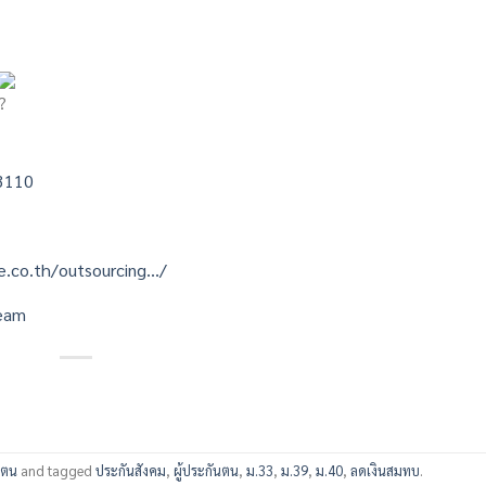
3110
e.co.th/outsourcing…/
eam
นตน
and tagged
ประกันสังคม
,
ผู้ประกันตน
,
ม.33
,
ม.39
,
ม.40
,
ลดเงินสมทบ
.