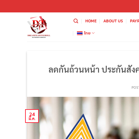
ข้าม
ไป
ยัง
HOME
ABOUT US
PAY
เนื้อหา
ไทย
ลดกันถ้วนหน้า ประกันสังค
POS
24
มี.ค.