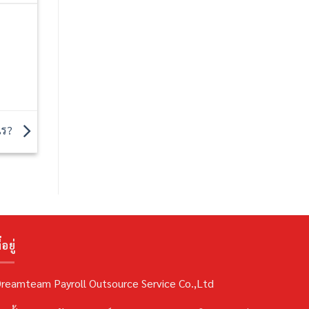
งไร?
่อยู่
reamteam Payroll Outsource Service Co.,Ltd