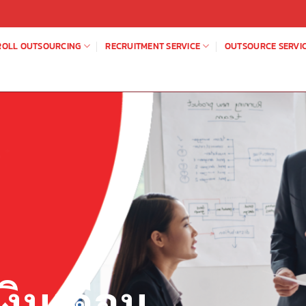
ROLL OUTSOURCING
RECRUITMENT SERVICE
OUTSOURCE SERVI
งินเดือน