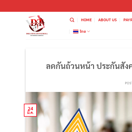
ข้าม
ไป
ยัง
HOME
ABOUT US
PAY
เนื้อหา
ไทย
ลดกันถ้วนหน้า ประกันสังค
POS
24
มี.ค.