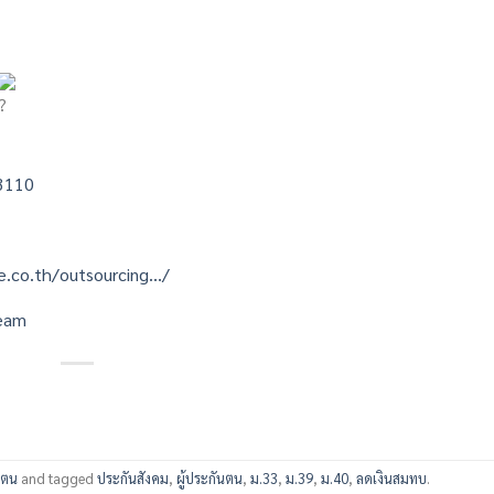
3110
e.co.th/outsourcing…/
eam
นตน
and tagged
ประกันสังคม
,
ผู้ประกันตน
,
ม.33
,
ม.39
,
ม.40
,
ลดเงินสมทบ
.