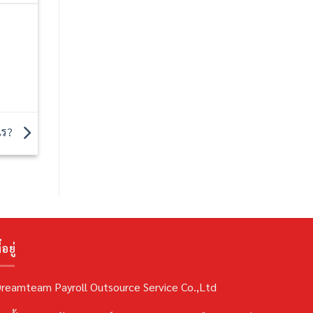
งไร?
่อยู่
reamteam Payroll Outsource Service Co.,Ltd